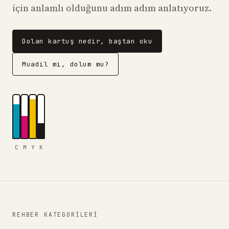
için anlamlı olduğunu adım adım anlatıyoruz.
Dolan kartuş nedir, baştan oku
Muadil mi, dolum mu?
C
M
Y
K
REHBER KATEGORILERI